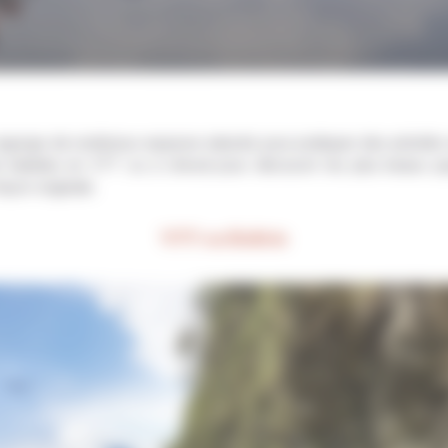
egorge de nombreux espaces naturels pour pratiquer des activités e
e balades en VTT ou à cheval pour découvrir les plus beaux 
façon originale.
VTT en Bolivie