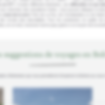
s en VTT
. Il existe différents itinéraires, aux
difficultés et aux k
 vous cherchez des sensations fortes, vous pouvez attaquer la des
re
route de la mort
. Près de La Paz, de Cochabamba ou de Santa
des circuits plus abordables. Pour les aventuriers en quête de 
e, en un mois, traverser tout le pays grâce à ce moyen de locomot
 suggestions de voyages en Bol
s d’itinéraires qui vous permettront d’explorer la Bolivie au cou