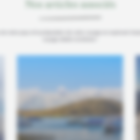
Nos articles associés
e notre pays et la préparation de votre voyage en explorant d’aut
voyage dédié à la Bolivie !