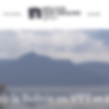
Par envies
bynativ
A BOLIVIE EN VTT ET À CHEVAL
r la Bolivie en VTT et 