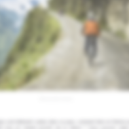
©mezzotint_fotolia
es sont tellement vastes dans ce pays, comment faire en Bolivie p
m tout en restant proche de la nature ? Vous pouvez opte