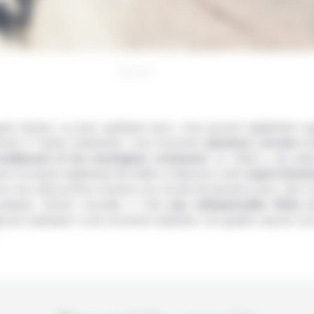
©jkraft5
ues heures, ou pour quelques jours, vous pouvez également or
heval. À Tupiza notamment, vous trouverez
plusieurs circuits à 
ocailleuses et les montagnes rocheuses
. Le climat y est part
era l’occasion également de mettre à l’épreuve votre
esprit d’aven
ar vous découvrirez à travers ces circuits de plusieurs jours, des c
ustiques. Bonne nouvelle, il n’est
pas indispensable d’être u
é
pour participer à une excursion équestre. Les guides sauront vou