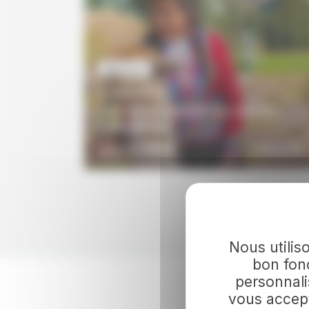
IMMERSION
10 JOURS / 9 NUITS
Circuit immersion en terres
boliviennes
VOIR LE DÉTAIL
2610€
DÉCOUVRIR
À partir de
Nous utilis
bon fonc
personnali
vous accept