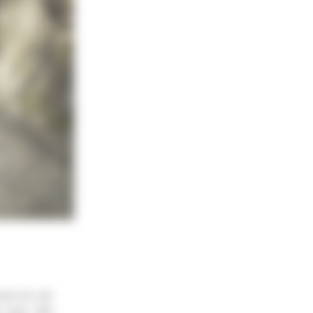
our en voir
r pour des