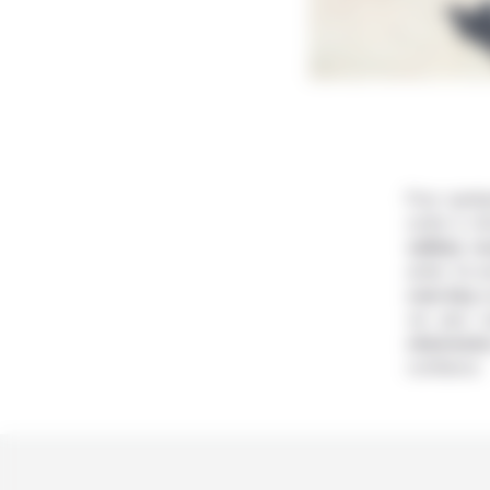
Pour quelq
sortie à c
vallées r
aride. Ce s
cow-boy
c
vie plus r
chevronn
confiance.