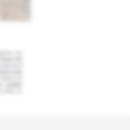
ganiser une
travers les
iculièrement
turier et de
onditions de
n cavalier
s mettre en