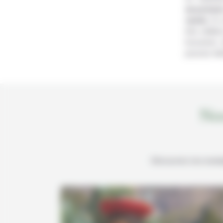
excursion
variés
. Si
très célèb
trouverez 
pouvez mêm
Nos
Découvrez nos exemple