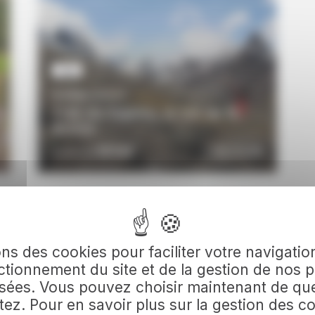
TREK
16 JOURS / 15 NUITS
Trek du Sajama, le toit de la
Bolivie
VOIR LE DÉTAIL
5830€
DÉCOUVRIR
À partir de
TOUS NOS VOYAGES EN BOLIVIE
ons des cookies pour faciliter votre navigation
tionnement du site et de la gestion de nos p
sées. Vous pouvez choisir maintenant de qu
ez. Pour en savoir plus sur la gestion des c
Équitation en Bolivie