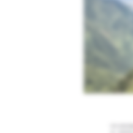
Les paysag
un maximu