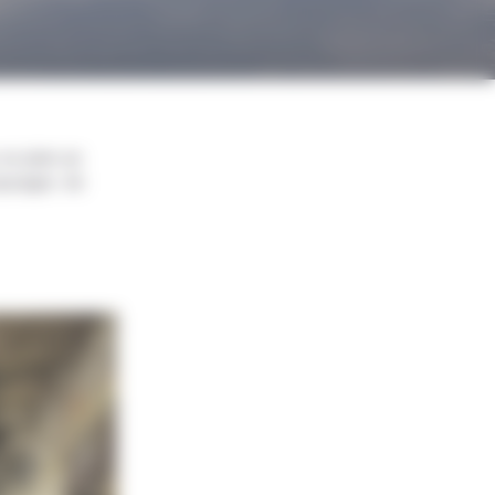
n plein air.
paysages de