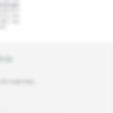
ilométrages
cente de la
 Cruz, vous
défis, vous
ion.
ivie
rs d’un voyage unique…