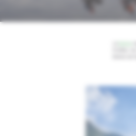
La
Bolivie
r
Profitez d
Bolivie de 